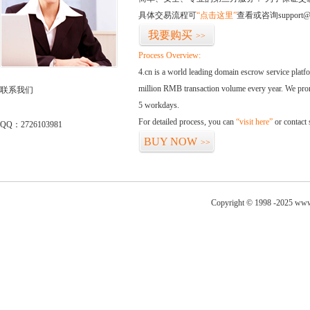
具体交易流程可
“点击这里”
查看或咨询support@
我要购买
>>
Process Overview:
4.cn is a world leading domain escrow service plat
million RMB transaction volume every year. We promi
联系我们
5 workdays.
For detailed process, you can
“visit here”
or contact
QQ：2726103981
BUY NOW
>>
Copyright © 1998 -2025 www