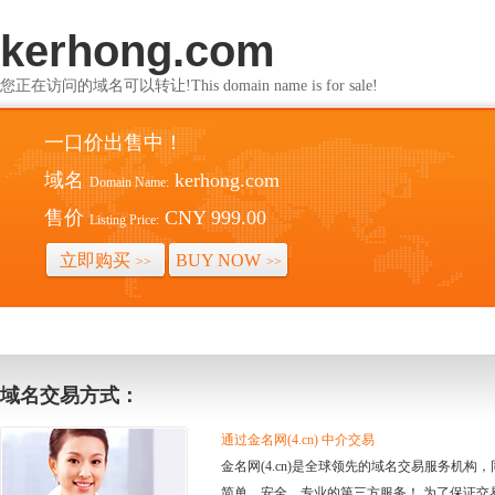
kerhong.com
您正在访问的域名可以转让!This domain name is for sale!
一口价出售中！
域名
kerhong.com
Domain Name:
售价
CNY 999.00
Listing Price:
立即购买
BUY NOW
>>
>>
域名交易方式：
通过金名网(4.cn) 中介交易
金名网(4.cn)是全球领先的域名交易服务机
简单、安全、专业的第三方服务！ 为了保证交